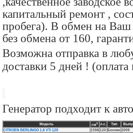
,качественное заводское в
капитальный ремонт , сост
пробега). В обмен на Ваш
без обмена от 160, гарант
Возможна отправка в любу
доставки 5 дней ! (оплата
Генератор подходит к авт
3
Модель
л.с.
Тип
Выпу
см
CITROEN BERLINGO 1.6 VTi 120
1598
120
Бензин
2009