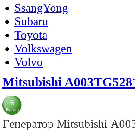
SsangYong
Subaru
Toyota
Volkswagen
Volvo
Mitsubishi A003TG52
Г
енератор
Mitsubishi A