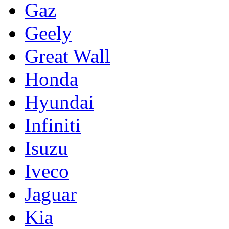
Gaz
Geely
Great Wall
Honda
Hyundai
Infiniti
Isuzu
Iveco
Jaguar
Kia