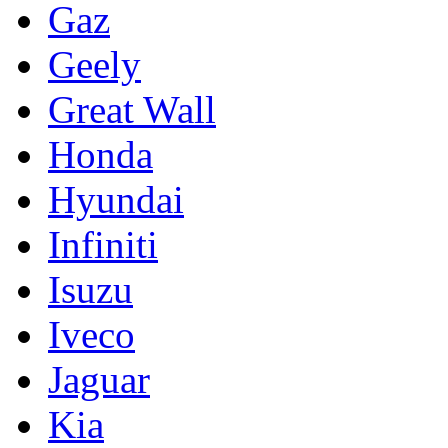
Gaz
Geely
Great Wall
Honda
Hyundai
Infiniti
Isuzu
Iveco
Jaguar
Kia