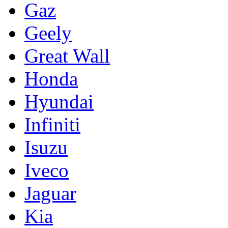
Gaz
Geely
Great Wall
Honda
Hyundai
Infiniti
Isuzu
Iveco
Jaguar
Kia